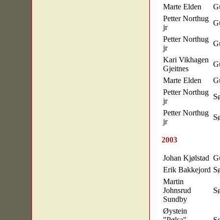
Marte Elden
Gu
Petter Northug
Gu
jr
Petter Northug
Gu
jr
Kari Vikhagen
Gu
Gjeitnes
Marte Elden
Gu
Petter Northug
S
jr
Petter Northug
S
jr
2003
Johan Kjølstad
Gu
Erik Bakkejord
S
Martin
Johnsrud
S
Sundby
Øystein
"Pølsa"
S