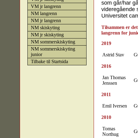
som går/har gå
VM jr langrenn
videregående 
NM langrenn
Universitet ca
NM jr langrenn
Tilsammen er det
NM skiskyting
langrenn for juni
NM jr skiskyting
NM sommerskiskyting
2019
NM sommerskiskyting
junior
Astrid Stav
Gu
Tilbake til Startsida
2016
Jan Thomas
Gu
Jenssen
2011
Emil Iversen
Gu
2010
Tomas
Gu
Northug