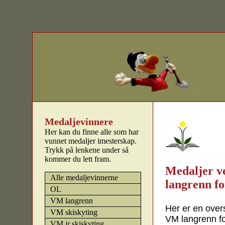
Medaljevinnere
Her kan du finne alle som har
vunnet medaljer imesterskap.
Trykk på lenkene under så
kommer du lett fram.
Medaljer v
Alle medaljevinnerne
langrenn fo
OL
VM langrenn
Her er en overs
VM skiskyting
VM langrenn for
VM jr skiskyting