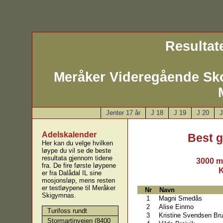
Resultate
Meråker Videregående Sk
Jenter 17 år
J 18
J 19
J 20
J
Adelskalender
Best 
Her kan du velge hvilken
løype du vil se de beste
resultata gjennom tidene
3000 m
fra. De fire første løypene
K
er fra Dalådal IL sine
mosjonsløp, mens resten
er testløypene til Meråker
Nr
Navn
Skigymnas.
1
Magni Smedås
2
Alise Einmo
Turifoss rundt
3
Kristine Svendsen Br
Stormartinveien (8400