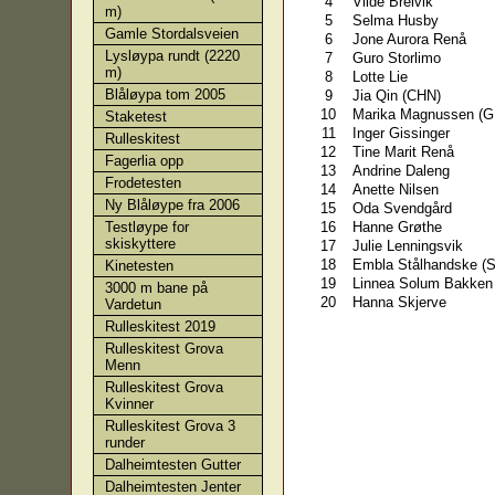
4
Vilde Breivik
m)
5
Selma Husby
Gamle Stordalsveien
6
Jone Aurora Renå
Lysløypa rundt (2220
7
Guro Storlimo
m)
8
Lotte Lie
Blåløypa tom 2005
9
Jia Qin (CHN)
10
Marika Magnussen (G
Staketest
11
Inger Gissinger
Rulleskitest
12
Tine Marit Renå
Fagerlia opp
13
Andrine Daleng
Frodetesten
14
Anette Nilsen
Ny Blåløype fra 2006
15
Oda Svendgård
16
Hanne Grøthe
Testløype for
skiskyttere
17
Julie Lenningsvik
18
Embla Stålhandske (
Kinetesten
19
Linnea Solum Bakken
3000 m bane på
20
Hanna Skjerve
Vardetun
Rulleskitest 2019
Rulleskitest Grova
Menn
Rulleskitest Grova
Kvinner
Rulleskitest Grova 3
runder
Dalheimtesten Gutter
Dalheimtesten Jenter