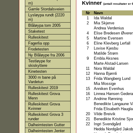
Kvinner
m)
(antall resultater er 
Gamle Stordalsveien
Nr
Navn
Lysløypa rundt (2220
1
Ida Waldal
m)
2
Mia Skjerve
Blåløypa tom 2005
Andrea Verdenius
Staketest
4
Elise Bredesen Øvere
Rulleskitest
5
Martine Evensen
6
Eline Klevberg Lerfall
Fagerlia opp
7
Lovise Kjesbu
Frodetesten
Matilde Strøm
Ny Blåløype fra 2006
9
Embla Aksnes
Testløype for
Marte Alstad-Larsen
skiskyttere
11
Nora Waldal
Kinetesten
12
Hanna Bjørnli
3000 m bane på
13
Frida Wangberg Lund
Vardetun
Mia Mossige
Rulleskitest 2019
15
Anniken Evenhus
16
Linnea Hansen Geder
Rulleskitest Grova
Menn
17
Andrine Rønning
Benedikte Langaune 
Rulleskitest Grova
Kvinner
Frida Elisabeth Haugl
20
Vilde Breivik
Rulleskitest Grova 3
21
Benedikte Kristine Sjo
runder
22
Ingri Svendgård
Dalheimtesten Gutter
Hedda Nordgård Jako
Dalheimtesten Jenter