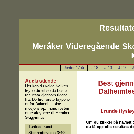
Resultate
Meråker Videregående Sk
Jenter 17 år
J 18
J 19
J 20
J
Adelskalender
Best gjenn
Her kan du velge hvilken
Dalheimtes
løype du vil se de beste
resultata gjennom tidene
fra. De fire første løypene
er fra Dalådal IL sine
mosjonsløp, mens resten
1 runde i lysl
er testløypene til Meråker
Skigymnas.
Om du klikker på navnet ti
du få opp alle resultata 
Turifoss rundt
Stormartinveien (8400