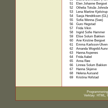
51
Elen Johanne Bergset
52
Othelia Totsås Johnsb
53
Lena Martine Kjelstrup
54
Sasja Hendriksen (GL)
55
Sofia Wenna (Swe)
56
Guro Hegstad
57
Frida Vikin
58
Ingrid Sofie Hammer
59
Elise Solum Bakken
60
Ane Kirstine Bergset
61
Emma Karlsson-Ulven
62
Amanda Wognild Aunv
63
Hanna Aspenes
64
Frida Aabel
65
Anna Røe
66
Linnea Solum Bakken
67
Hanna Skjerve
68
Helena Aursand
69
Kristina Hofstad
Programmering
Verktøy: HTML,