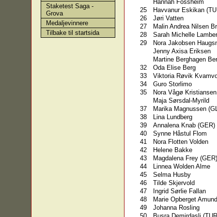
Hannah Fossheim
Staketest Saga -
25
Havvanur Eskikan (TU
Grova
26
Jøri Vatten
Medaljevinnere
27
Malin Andrea Nilsen 
Tilbake til startsida
28
Sarah Michelle Lambe
29
Nora Jakobsen Haugs
Jenny Axisa Eriksen
Martine Berghagen Be
32
Oda Elise Berg
33
Viktoria Røvik Kvamvo
34
Guro Storlimo
35
Nora Vågø Kristiansen
Maja Sørsdal-Myrild
37
Marika Magnussen (G
38
Lina Lundberg
39
Annalena Knab (GER)
40
Synne Håstul Flom
41
Nora Flotten Volden
42
Helene Bakke
43
Magdalena Frey (GER
44
Linnea Wolden Alme
45
Selma Husby
46
Tilde Skjervold
47
Ingrid Sørlie Fallan
48
Marie Opberget Amun
49
Johanna Rosling
50
Busra Demirdasli (TUR