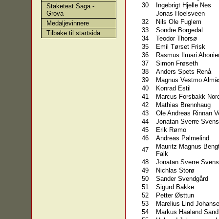
30
Ingebrigt Hjelle Nes
Staketest Saga -
Jonas Hoelsveen
Grova
32
Nils Ole Fuglem
Medaljevinnere
33
Sondre Borgedal
Tilbake til startsida
34
Teodor Thorsø
35
Emil Tørset Frisk
36
Rasmus Ilmari Ahonie
37
Simon Frøseth
38
Anders Spets Renå
39
Magnus Vestmo Almå
40
Konrad Estil
41
Marcus Forsbakk Nor
42
Mathias Brennhaug
43
Ole Andreas Rinnan 
44
Jonatan Sverre Sven
45
Erik Rømo
46
Andreas Palmelind
Mauritz Magnus Beng
47
Falk
48
Jonatan Sverre Sven
49
Nichlas Storø
50
Sander Svendgård
51
Sigurd Bakke
52
Petter Østtun
53
Marelius Lind Johans
54
Markus Haaland Sand