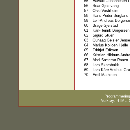
55
Halvard Johannesen L
56
Roar Gjestvang
57
Olve Vestrheim
58
Hans Peder Bergland
59
Leif-Andreas Borgers
60
Brage Gjerstad
61
Karl-Henrik Borgersen
62
Sigurd Stuen
63
Qunaaq Geisler Jense
64
Marius Kolloen Hjelle
65
Fridtjof Eriksen
66
Kristian Hildrum-Andr
67
Abel Sæterbø Raaen
68
Lars Skarsbakk
69
Lars Kåre Anshus Grø
70
Emil Mathisen
Programmering
Verktøy: HTML,