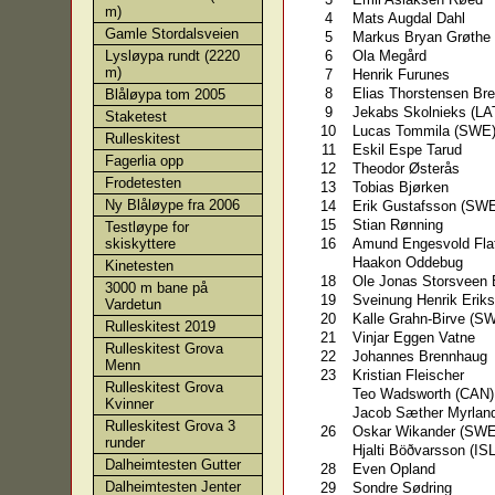
m)
4
Mats Augdal Dahl
Gamle Stordalsveien
5
Markus Bryan Grøthe
6
Ola Megård
Lysløypa rundt (2220
m)
7
Henrik Furunes
8
Elias Thorstensen Br
Blåløypa tom 2005
9
Jekabs Skolnieks (LA
Staketest
10
Lucas Tommila (SWE
Rulleskitest
11
Eskil Espe Tarud
Fagerlia opp
12
Theodor Østerås
Frodetesten
13
Tobias Bjørken
Ny Blåløype fra 2006
14
Erik Gustafsson (SW
15
Stian Rønning
Testløype for
16
Amund Engesvold Fla
skiskyttere
Haakon Oddebug
Kinetesten
18
Ole Jonas Storsveen
3000 m bane på
19
Sveinung Henrik Erik
Vardetun
20
Kalle Grahn-Birve (S
Rulleskitest 2019
21
Vinjar Eggen Vatne
Rulleskitest Grova
22
Johannes Brennhaug
Menn
23
Kristian Fleischer
Rulleskitest Grova
Teo Wadsworth (CAN)
Kvinner
Jacob Sæther Myrlan
Rulleskitest Grova 3
26
Oskar Wikander (SWE
runder
Hjalti Böðvarsson (ISL
Dalheimtesten Gutter
28
Even Opland
Dalheimtesten Jenter
29
Sondre Sødring