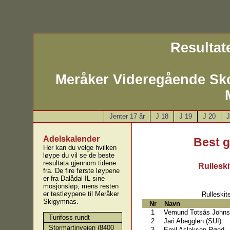
Resultate
Meråker Videregående Sk
Jenter 17 år
J 18
J 19
J 20
J
Adelskalender
Best 
Her kan du velge hvilken
løype du vil se de beste
resultata gjennom tidene
Rulleski
fra. De fire første løypene
er fra Dalådal IL sine
mosjonsløp, mens resten
er testløypene til Meråker
Rulleskit
Skigymnas.
Nr
Navn
1
Vemund Totsås Johns
Turifoss rundt
2
Jari Abegglen (SUI)
Stormartinveien (8400
3
Emil Aslaksen Røed