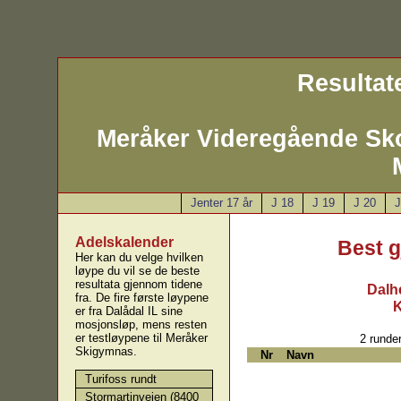
Resultate
Meråker Videregående Sk
Jenter 17 år
J 18
J 19
J 20
J
Adelskalender
Best 
Her kan du velge hvilken
løype du vil se de beste
resultata gjennom tidene
Dalh
fra. De fire første løypene
K
er fra Dalådal IL sine
mosjonsløp, mens resten
er testløypene til Meråker
2 runde
Skigymnas.
Nr
Navn
Turifoss rundt
Stormartinveien (8400