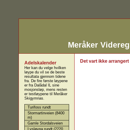
Meråker Videre
Det vart ikke arrangert
Adelskalender
Her kan du velge hvilken
løype du vil se de beste
resultata gjennom tidene
fra. De fire første løypene
er fra Dalådal IL sine
mosjonsløp, mens resten
er testløypene til Meråker
Skigymnas.
Turifoss rundt
Stormartinveien (8400
m)
Gamle Stordalsveien
Lysløypa rundt (2220