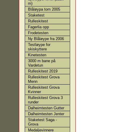
m)
Blåløypa tom 2005
Staketest
Rulleskitest
Fagerlia opp
Frodetesten
Ny Blåløype fra 2006
Testløype for
skiskyttere
Kinetesten
3000 m bane på
Vardetun
Rulleskitest 2019
Rulleskitest Grova
Menn
Rulleskitest Grova
Kvinner
Rulleskitest Grova 3
runder
Dalheimtesten Gutter
Dalheimtesten Jenter
Staketest Saga -
Grova
Medaljevinnere