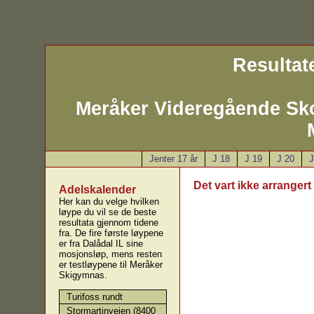
Resultate
Meråker Videregående Sk
Jenter 17 år
J 18
J 19
J 20
J
Det vart ikke arrangert 
Adelskalender
Her kan du velge hvilken
løype du vil se de beste
resultata gjennom tidene
fra. De fire første løypene
er fra Dalådal IL sine
mosjonsløp, mens resten
er testløypene til Meråker
Skigymnas.
Turifoss rundt
Stormartinveien (8400